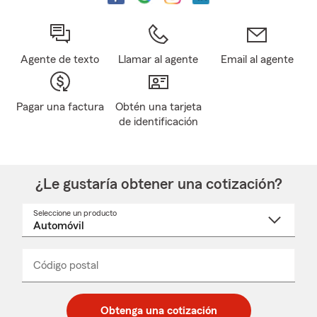
Agente de texto
Llamar al agente
Email al agente
Pagar una factura
Obtén una tarjeta
de identificación
¿Le gustaría obtener una cotización?
Seleccione un producto
Seleccione
un
nombre
de
producto
del
Código postal
Ingresa
Ingresa
_____
menú
un
un
desplegable
código
código
postal
postal
Obtenga una cotización
de
de