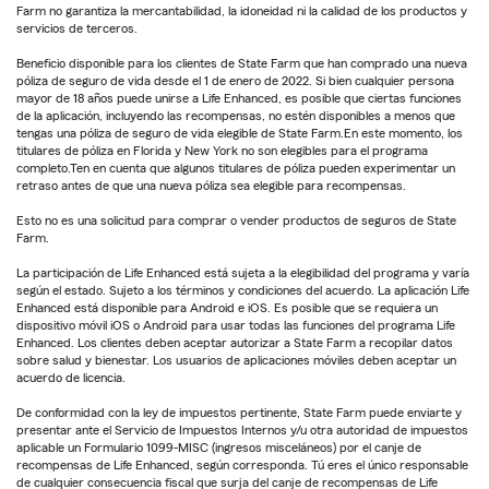
Farm no garantiza la mercantabilidad, la idoneidad ni la calidad de los productos y
servicios de terceros.
Beneficio disponible para los clientes de State Farm que han comprado una nueva
póliza de seguro de vida desde el 1 de enero de 2022. Si bien cualquier persona
mayor de 18 años puede unirse a Life Enhanced, es posible que ciertas funciones
de la aplicación, incluyendo las recompensas, no estén disponibles a menos que
tengas una póliza de seguro de vida elegible de State Farm.En este momento, los
titulares de póliza en Florida y New York no son elegibles para el programa
completo.Ten en cuenta que algunos titulares de póliza pueden experimentar un
retraso antes de que una nueva póliza sea elegible para recompensas.
Esto no es una solicitud para comprar o vender productos de seguros de State
Farm.
La participación de Life Enhanced está sujeta a la elegibilidad del programa y varía
según el estado. Sujeto a los términos y condiciones del acuerdo. La aplicación Life
Enhanced está disponible para Android e iOS. Es posible que se requiera un
dispositivo móvil iOS o Android para usar todas las funciones del programa Life
Enhanced. Los clientes deben aceptar autorizar a State Farm a recopilar datos
sobre salud y bienestar. Los usuarios de aplicaciones móviles deben aceptar un
acuerdo de licencia.
De conformidad con la ley de impuestos pertinente, State Farm puede enviarte y
presentar ante el Servicio de Impuestos Internos y/u otra autoridad de impuestos
aplicable un Formulario 1099-MISC (ingresos misceláneos) por el canje de
recompensas de Life Enhanced, según corresponda. Tú eres el único responsable
de cualquier consecuencia fiscal que surja del canje de recompensas de Life