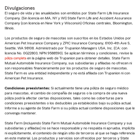
Divulgaciones
El seguro de vida y las anualidades son emitidos por State Farm Life Insurance
Company. (Sin licencia en MA, NY y WI) State Farm Life and Accident Assurance
Company (con licencia en New York y Wisconsin) Oficinas centrales, Bloomington,
Illinois.
Los productos de seguro de mascotas son suscritos en los Estados Unidos por
American Pet Insurance Company y ZPIC Insurance Company, 6100-4th Ave S,
Seattle, WA 98108. Administrado por Trupanion Managers USA, Inc. (CA: con
licencia No. 0G22803, NPN 9588590). Se aplican términos y condiciones, revise la
póliza completa
en la página web de Trupanion para obtener detalles. State Farm
Mutual Automobile Insurance Company, sus subsidiarias y afiliadas no ofrecen ni
son responsables financieramente por los productos de seguro de mascotas.
State Farm es una entidad independiente y no está afiliada con Trupanion ni con
American Pet Insurance.
Condiciones preexistentes:
Si actualmente tiene una póliza de seguro médico
para mascotas, el cambio de compañía de seguros o la compra de una nueva
póliza podría afectar ciertas disposiciones, tales como las coberturas para
condiciones preexistentes o los deducibles ya establecidos bajo su póliza actual.
Informe a su agente de State Farm si su póliza actual contiene disposiciones que le
convenga mantener.
State Farm (incluyendo State Farm Mutual Automobile Insurance Company y sus
subsidiarias y afiliadas) no se hace responsable y no respalda ni aprueba, implícita
ni explícitamente, el contenido de ningún sitio de terceros al que se haga referencia
en este material. Los productos y servicios son ofrecidos por terceros y State