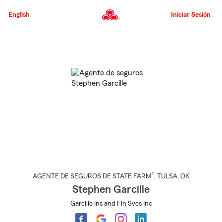
Pasar
al
English
Iniciar Sesión
contenido
principal
Comienzo
del
contenido
principal
®
AGENTE DE SEGUROS DE STATE FARM
,
TULSA
, OK
Stephen Garcille
Garcille Ins and Fin Svcs Inc