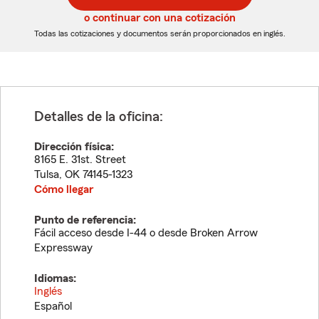
5
5
o continuar con una cotización
dígitos
dígitos
Todas las cotizaciones y documentos serán proporcionados en inglés.
Detalles de la oficina:
Dirección física:
8165 E. 31st. Street
Tulsa
,
OK
74145-1323
Cómo llegar
Punto de referencia:
Fácil acceso desde I-44 o desde Broken Arrow
Expressway
Idiomas:
Inglés
Español